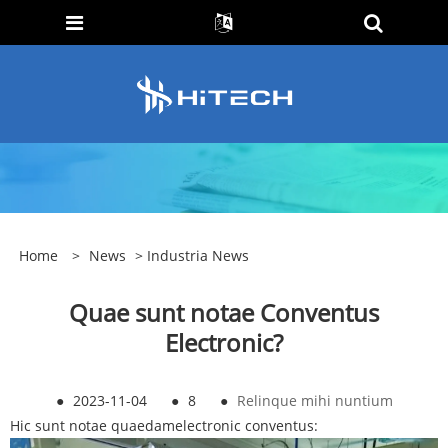
Home
>
News
>
Industria News
Quae sunt notae Conventus
Electronic?
●
2023-11-04
●
8
●
Relinque mihi nuntium
Hic sunt notae quaedam
electronic conventus
: