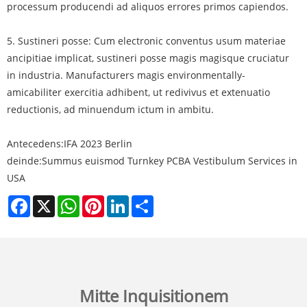
processum producendi ad aliquos errores primos capiendos.
5. Sustineri posse: Cum electronic conventus usum materiae
ancipitiae implicat, sustineri posse magis magisque cruciatur
in industria. Manufacturers magis environmentally-
amicabiliter exercitia adhibent, ut redivivus et extenuatio
reductionis, ad minuendum ictum in ambitu.
Antecedens:
IFA 2023 Berlin
deinde:
Summus euismod Turnkey PCBA Vestibulum Services in
USA
Facebook
X
WhatsApp
Pinterest
LinkedIn
Share
Mitte Inquisitionem