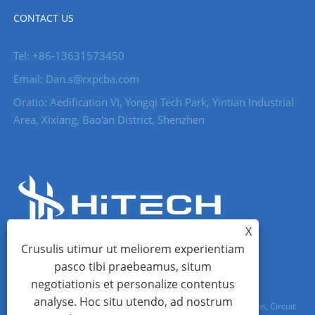
CONTACT US
Tel: +86-13631573450
Email: Dan.s@rxpcba.com
Oratio: Aedification VI, Yongqi Tech Park, Yintian Industrial
Area, Xixiang, Bao'an District, Shenzhen
X
Crusulis utimur ut meliorem experientiam
pasco tibi praebeamus, situm
negotiationis et personalize contentus
analyse. Hoc situ utendo, ad nostrum
Copyright © MMXXIII Shenzhen Hi Tech Co., Ltd. - PCB Conventus, Circuit