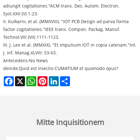
adiungit cogitationes."
ACM trans. Des. Autom. Electron.
Syst.
XXII (V) 1-23.
II. Kulkarni, et al. (MMXVIII). "IOT PCB Design ad parva forma
factor cogitationes."
IEEE trans. Compon. Packag. Manuf.
Technol.
VIII (VII) 1111-1123.
III. J. Lee et al. (MMXIX). "Et impulsum IOT in copia catenam."
Int.
J. inf. Manag.
XLVIII: 53-63.
Antecedens:
No News
deinde:
Quid est iniectio CUMATIUM et quomodo opus?
Facebook
X
WhatsApp
Pinterest
LinkedIn
Share
Mitte Inquisitionem