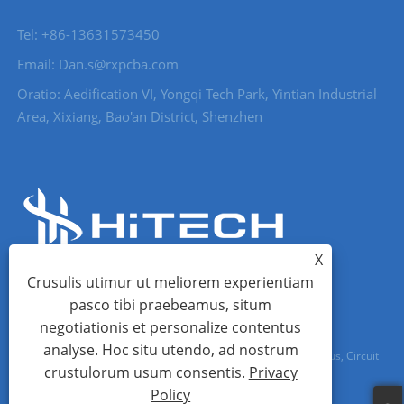
Tel: +86-13631573450
Email: Dan.s@rxpcba.com
Oratio: Aedification VI, Yongqi Tech Park, Yintian Industrial
Area, Xixiang, Bao'an District, Shenzhen
X
Crusulis utimur ut meliorem experientiam
pasco tibi praebeamus, situm
negotiationis et personalize contentus
analyse. Hoc situ utendo, ad nostrum
Copyright © MMXXIII Shenzhen Hi Tech Co., Ltd. - PCB Conventus, Circuit
crustulorum usum consentis.
Privacy
Board, PCB - All Rights Reserved
Policy