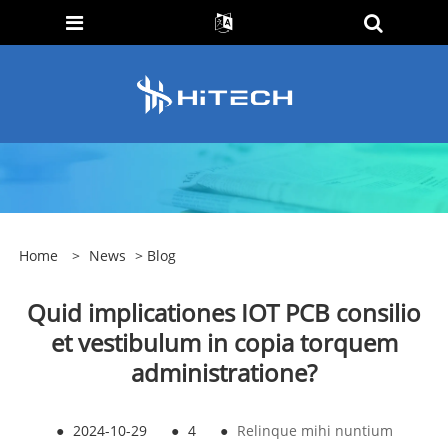
Home
>
News
>
Blog
Quid implicationes IOT PCB consilio
et vestibulum in copia torquem
administratione?
●
2024-10-29
●
4
●
Relinque mihi nuntium