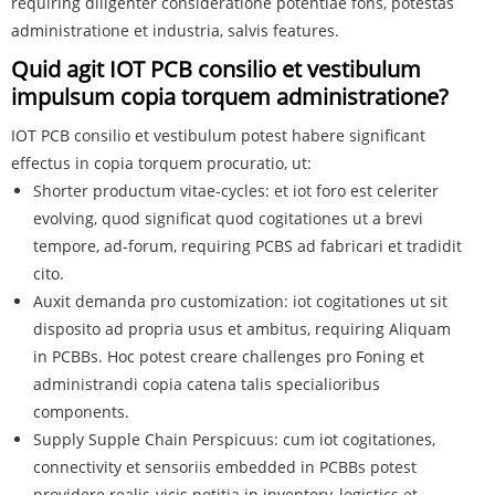
requiring diligenter consideratione potentiae fons, potestas
administratione et industria, salvis features.
Quid agit IOT PCB consilio et vestibulum
impulsum copia torquem administratione?
IOT PCB consilio et vestibulum potest habere significant
effectus in copia torquem procuratio, ut:
Shorter productum vitae-cycles: et iot foro est celeriter
evolving, quod significat quod cogitationes ut a brevi
tempore, ad-forum, requiring PCBS ad fabricari et tradidit
cito.
Auxit demanda pro customization: iot cogitationes ut sit
disposito ad propria usus et ambitus, requiring Aliquam
in PCBBs. Hoc potest creare challenges pro Foning et
administrandi copia catena talis specialioribus
components.
Supply Supple Chain Perspicuus: cum iot cogitationes,
connectivity et sensoriis embedded in PCBBs potest
providere realis-vicis notitia in inventory, logistics et