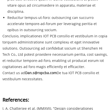
vitare opus ad circumsedere in apparatu, materiae et
disciplina.
Reducitur tempus-ut-foro: outsourcing can succurro
accelerate tempore-ad-forum per leveraging peritia et
opibus in outsourcing socium.
Conclusio, implicationes IOT PCB consilio et vestibulum in copia
torquem administratione sunt complexu et eget innovative
solutions. Outsourcing ad confidebat socium ut Shenzhen Hi
Tech Co., Ltd potest providere necessarium peritia, cost savings,
et reducitur tempore-ad-foro, enabling ut producat eorum iot
cogitationes ad foro magis efficiently et efficaciter.
Contact us ad
Dan.s@rxpcba.com
De tua IOT PCB consilio et
vestibulum necessitates.
References:
I. A. Chatterjee et al. (MMXVII). "Design considerationes