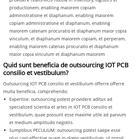
productionem, enabling maiorem copiam
administratione et diaphanum, enabling maiorem
copiam administratione et diaphanum, enabling
maiorem catenam procuratio et diaphanum maior copia
vinculum, et diaphanum maiorem copiam, et perperam,
enabling maiorem catenas procuratio et diaphanum
maior copia vinculum et diaphanum maiorem
Quid sunt beneficia de outsourcing IOT PCB
consilio et vestibulum?
Outsourcing IOT PCB consilio et vestibulum offerre offerre
multa beneficia, comprehendo;
Expertise: outsourcing potest providere aditus ad
specialized scientia et artes in IOT PCB consilio et
vestibulum, quae possunt esse maxime utile ad parvum
et medium-amplitudo negotiis.
Sumptibus PECULIUM: outsourcing potest saepe esse
plus cost-effective quam in-domo vestibulum, ut possit